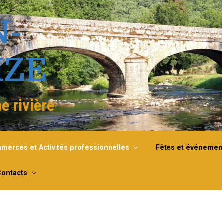
N-
IZE
e rivière
merces et Activités professionnelles
Fêtes et événemen
Contacts