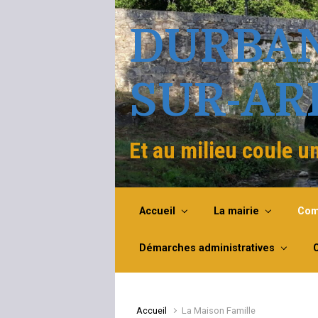
Skip to main content
DURBA
SUR-AR
Et au milieu coule un
Accueil
La mairie
Com
Démarches administratives
Accueil
La Maison Famille