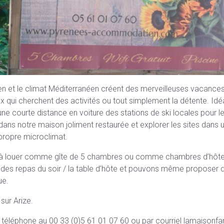
et le climat Méditerranéen créent des merveilleuses vacances 
ux qui cherchent des activités ou tout simplement la détente. Idé
ne courte distance en voiture des stations de ski locales pour le
 dans notre maison joliment restaurée et explorer les sites dans
 propre microclimat.
 à louer comme gîte de 5 chambres ou comme chambres d’hôte, e
es repas du soir / la table d’hôte et pouvons même proposer de
ue.
sur Arize.
r téléphone au 00 33 (0)5 61 01 07 60 ou par courriel lamaison