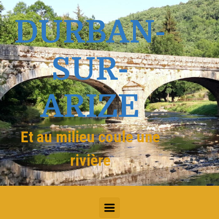
Skip to main content
DURBAN-
SUR-
ARIZE
Et au milieu coule une
rivière